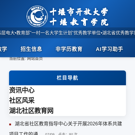
基层电大
•
教育部"一村一名大学生计划"优秀教学单位
•
湖北省优秀教学
教学
招生信息
非学历教育
AI学习助手
首页
>
当前位置:
网站首页
栏目导航
资讯中心
社区风采
湖北社区教育网
湖北省社区教育指导中心关于开展2026年体系共建
■
项目工作的通...
07/09
点击：[
6
] 次