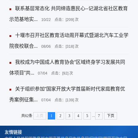
联系基层常态化 共同缔造惠民心--记湖北省社区教育
■
示范基地实...
10/22
点击：[
209
] 次
十堰市召开社区教育活动周开幕式暨湖北汽车工业学
■
院夜校联合...
08/06
点击：[
318
] 次
我校成为中国成人教育协会“区域终身学习发展共同
■
体项目”共...
07/04
点击：[
92
] 次
关于组织参加“国家开放大学首届新时代家庭教育优
■
秀案例征集...
07/04
点击：[
139
] 次
...
共62条
上页
1
2
3
4
5
7
下页
友情链接