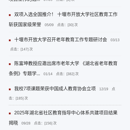
双项入选全国推介！ 十堰市开放大学社区教育工作
■
斩获国家级荣誉
05/09
点击：[
30
] 次
十堰市开放大学召开老年教育工作专题研讨会
03/13
■
点击：[
147
] 次
陈富坤教授应邀出席市老年大学 《湖北省老年教育
■
条例》专题学...
01/14
点击：[
382
] 次
我校7项课题荣获中国成人教育协会立项
12/19
点
■
击：[
185
] 次
2025年湖北省社区教育指导中心体系共建项目结果
■
揭晓
09/28
点击：[
156
] 次