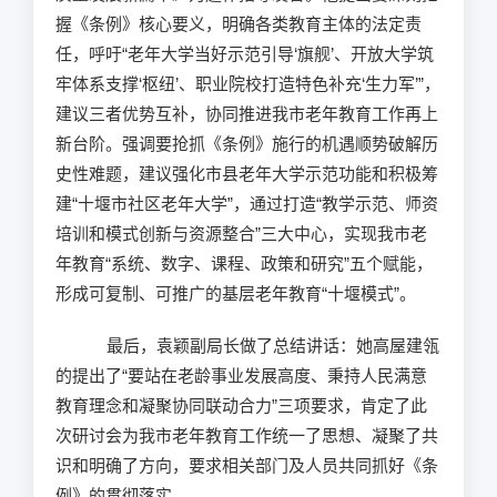
握《条例》核心要义，明确各类教育主体的法定责
任，呼吁“老年大学当好示范引导‘旗舰’、开放大学筑
牢体系支撑‘枢纽’、职业院校打造特色补充‘生力军’”，
建议三者优势互补，协同推进我市老年教育工作再上
新台阶。强调要抢抓《条例》施行的机遇顺势破解历
史性难题，建议强化市县老年大学示范功能和积极筹
建“十堰市社区老年大学”，通过打造“教学示范、师资
培训和模式创新与资源整合”三大中心，实现我市老
年教育“系统、数字、课程、政策和研究”五个赋能，
形成可复制、可推广的基层老年教育“十堰模式”。
最后，袁颖副局长做了总结讲话：她高屋建瓴
的提出了“要站在老龄事业发展高度、秉持人民满意
教育理念和凝聚协同联动合力”三项要求，肯定了此
次研讨会为我市老年教育工作统一了思想、凝聚了共
识和明确了方向，要求相关部门及人员共同抓好《条
例》的贯彻落实。