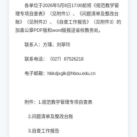
各单位于
2026
年
5
月
8
日
17:00
前将《规范教学管
理专项自查表》（见附件
1
）、《问题清单及整改台
账》（见附件
2
）、《自查工作报告》（见附件
3
）的
加盖公章
PDF
版和
word
版报送省校教务处。
联系人：方瑾、刘翠玲
联系电话：（
027
）
87526218
电子邮箱：
hbkdjxglk@hbou.edu.cn
附件：
1.
规范教学管理专项自查表
2.
问题清单及整改台账
3.
自查工作报告