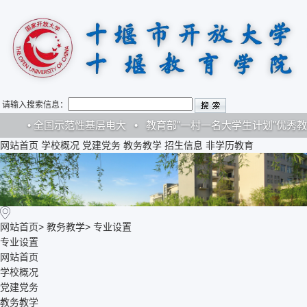
请输入搜索信息：
• 全国示范性基层电大 • 教育部"一村一名大学生计划"优秀
网站首页
学校概况
党建党务
教务教学
招生信息
非学历教育
网站首页
>
教务教学
>
专业设置
专业设置
网站首页
学校概况
党建党务
教务教学