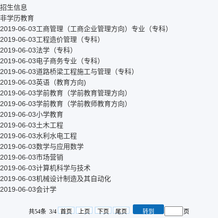
招生信息
非学历教育
2019-06-03
工商管理（工商企业管理方向）专业（专科）
2019-06-03
工程造价管理（专科）
2019-06-03
法学（专科）
2019-06-03
电子商务专业（专科）
2019-06-03
道路桥梁工程施工与管理（专科）
2019-06-03
英语（教育方向)
2019-06-03
学前教育（学前教育管理方向）
2019-06-03
学前教育（学前教师教育方向）
2019-06-03
小学教育
2019-06-03
土木工程
2019-06-03
水利水电工程
2019-06-03
数学与应用数学
2019-06-03
市场营销
2019-06-03
计算机科学与技术
2019-06-03
机械设计制造及其自动化
2019-06-03
会计学
共54条 3/4
首页
上页
下页
尾页
页