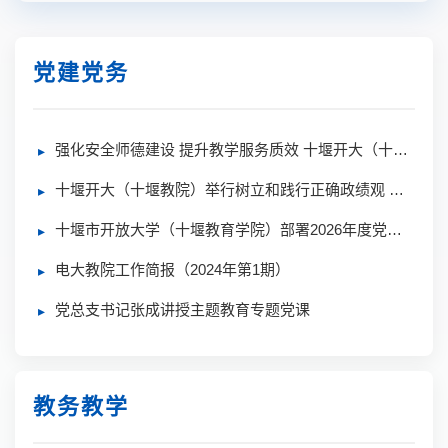
关于十堰广播电视大学拟推荐2024年度国家开放大学优秀毕业生人选的公示
党建党务
关于开展十堰电大体系2025年春季学期开放教育期初教学检查的通知
强化安全师德建设 提升教学服务质效 十堰开大（十堰教院）开展5月份主题党日活动
十堰开大（十堰教院）举行树立和践行正确政绩观 学习教育读书班暨党总支理论学习中心组集体学习
十堰市开放大学（十堰教育学院）部署2026年度党建工作
电大教院工作简报（2024年第1期）
党总支书记张成讲授主题教育专题党课
教务教学