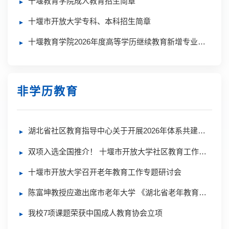
十堰教育学院成人教育招生简章
十堰市开放大学专科、本科招生简章
十堰教育学院2026年度高等学历继续教育新增专业申报情况公示
非学历教育
湖北省社区教育指导中心关于开展2026年体系共建项目工作的通知
双项入选全国推介！ 十堰市开放大学社区教育工作斩获国家级荣誉
十堰市开放大学召开老年教育工作专题研讨会
陈富坤教授应邀出席市老年大学 《湖北省老年教育条例》专题学习研讨会
我校7项课题荣获中国成人教育协会立项